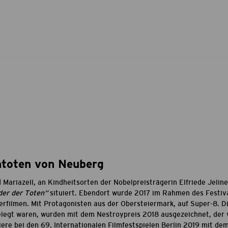
ntoten von Neuberg
Mariazell, an Kindheitsorten der Nobelpreisträgerin Elfriede Jelin
der der Toten“
situiert. Ebendort wurde 2017 im Rahmen des Festiva
rfilmen. Mit Protagonisten aus der Obersteiermark, auf Super-8. Di
legt waren, wurden mit dem Nestroypreis 2018 ausgezeichnet, der vo
iere bei den 69. Internationalen Filmfestspielen Berlin 2019 mit de