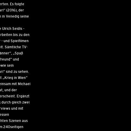
erten. Es folgte
ri“ (2016), der
n in Venedig seine
 Ulrich Seidls -
rbeiten bis zu den
- und Spielfilmen
lt. Sämtliche TV-
Männer“, „Spaß
freund“ und
owie sein
ri“ sind zu sehen.
t „Krieg in Wien“
meinsam mit Michael
t, und der
erscheint. Ergänzt
 durch gleich zwei
rviews und mit
zessen
ichten Szenen aus
em 240seitigen