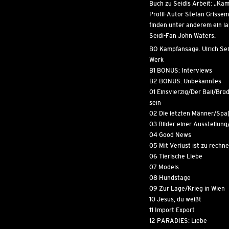
Buch zu Seidls Arbeit: „Ka
Profil-Autor Stefan Grissem
finden unter anderem ein la
Seidl-Fan John Waters.
BO Kampfansage. Ulrich Seid
Werk
B1 BONUS: Interviews
B2 BONUS: Unbekanntes
01 Einsvierzig/Der Ball/Brüde
sein
02 Die letzten Männer/Spa
03 Bilder einer Ausstellun
04 Good News
05 Mit Verlust ist zu rechn
06 Tierische Liebe
07 Models
08 Hundstage
09 Zur Lage/Krieg in Wien
10 Jesus, du weißt
11 Import Export
12 PARADIES: Liebe