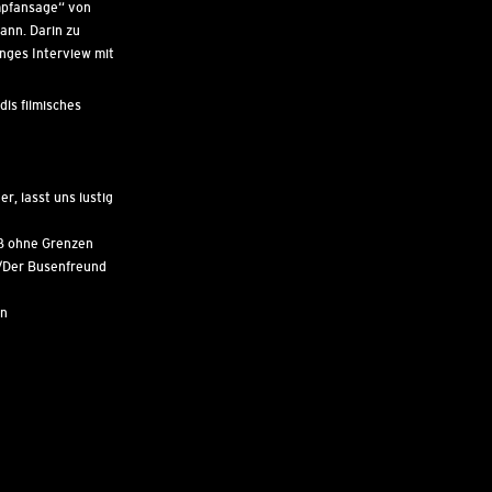
mpfansage“ von
ann. Darin zu
nges Interview mit
ls filmisches
r, lasst uns lustig
ß ohne Grenzen
g/Der Busenfreund
en