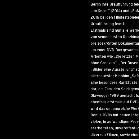
Berlin ihre Uraufführung fei
„Im Keller“ (2014) und „Safa
2016 bei den Filmfestspiele
Uraufführung feierte.
Erstmals sind nun alle Werke
von seinen ersten Kurzfilma
preisgekrönten Dokumentar 
- in einer DVD-Box gesamme
Arbeiten wie „Die letzten 
ohne Grenzen“, „Der Busen
„Bilder eine Ausstellung“ s
allerneuester Kinofilm „Safa
Eine besondere Rarität stell
dar, ein Film, den Seidl ge
Glawogger 1989 gemacht ha
ebenfalls erstmals auf DVD 
wird das umfangreiche Werk
Bonus-DVDs mit neuen Inte
vielen, in aufwändigen Pro
erarbeiteten, unveröffentl
diversen Filmen, sowie ein