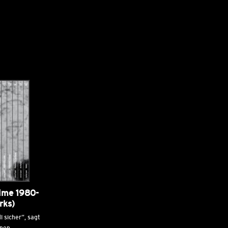
ilme 1980-
rks)
l sicher“, sagt
enen