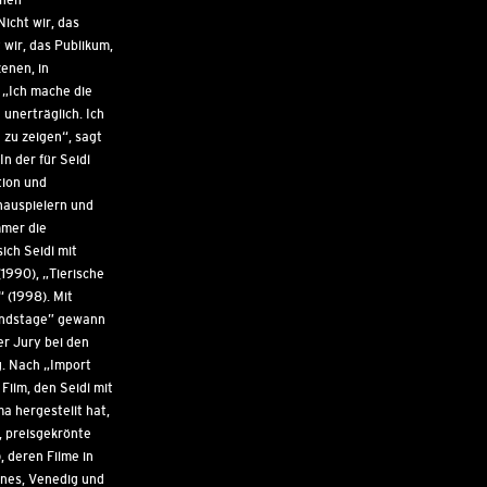
icht wir, das
 wir, das Publikum,
zenen, in
. „Ich mache die
 unerträglich. Ich
h zu zeigen“, sagt
In der für Seidl
tion und
hauspielern und
mmer die
sich Seidl mit
1990), „Tierische
 (1998). Mit
undstage” gewann
er Jury bei den
g. Nach „Import
Film, den Seidl mit
a hergestellt hat,
, preisgekrönte
 deren Filme in
nes, Venedig und