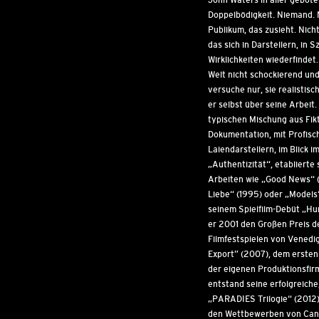
Doppelbödigkeit. Niemand. N
Publikum, das zusieht. Nicht
das sich in Darstellern, in S
Wirklichkeiten wiederfindet
Welt nicht schockierend und
versuche nur, sie realistisc
er selbst über seine Arbeit. 
typischen Mischung aus Fik
Dokumentation, mit Profisc
Laiendarstellern, im Blick i
„Authentizität“, etablierte 
Arbeiten wie „Good News“ (
Liebe“ (1995) oder „Models“
seinem Spielfilm-Debüt „H
er 2001 den Großen Preis d
Filmfestspielen von Venedi
Export” (2007), dem ersten 
der eigenen Produktionsfirm
entstand seine erfolgreiche
„PARADIES Trilogie“ (2012),
den Wettbewerben von Can