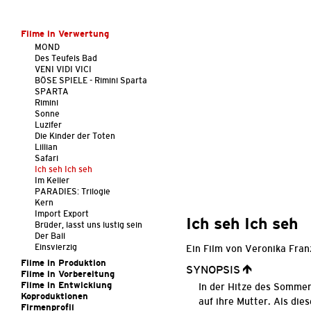
Filme in Verwertung
MOND
Des Teufels Bad
VENI VIDI VICI
BÖSE SPIELE - Rimini Sparta
SPARTA
Rimini
Sonne
Luzifer
Die Kinder der Toten
Lillian
Safari
Ich seh Ich seh
Im Keller
PARADIES: Trilogie
Kern
Import Export
Ich seh Ich seh
Brüder, lasst uns lustig sein
Der Ball
Einsvierzig
Ein Film von Veronika Fran
Filme in Produktion
SYNOPSIS
Filme in Vorbereitung
Filme in Entwicklung
In der Hitze des Sommer
Koproduktionen
auf ihre Mutter. Als di
Firmenprofil