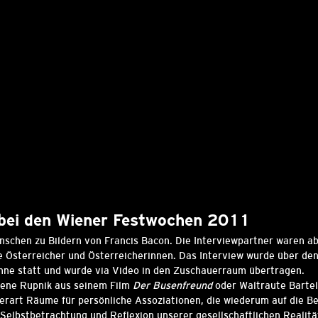
 bei den Wiener Festwochen 2011
enschen zu Bildern von Francis Bacon. Die Interviewpartner waren a
e Österreicher und Österreicherinnen. Das Interview wurde über d
ühne statt und wurde via Video in den Zuschauerraum übertragen.
Rene Rupnik aus seinem Film
Der Busenfreund
oder Waltraute Barte
herart Räume für persönliche Assoziationen, die wiederum auf die Be
 Selbstbetrachtung und Reflexion unserer gesellschaftlichen Realitä