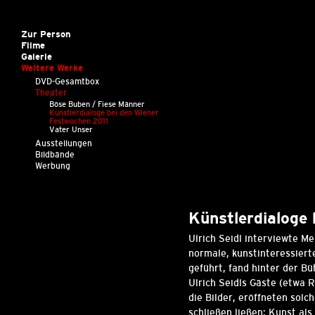
Zur Person
Filme
Galerie
Weitere Werke
DVD-Gesamtbox
Theater
Böse Buben / Fiese Männer
Künstlerdialoge bei den Wiener
Festwochen 2011
Vater Unser
Ausstellungen
Bildbände
Werbung
Künstlerdialoge
Ulrich Seidl interviewte M
normale, kunstinteressiert
geführt, fand hinter der B
Ulrich Seidls Gäste (etwa 
die Bilder, eröffneten solc
schließen ließen: Kunst als