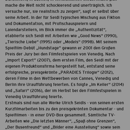
mache die Welt nicht schockierend und unerträglich. Ich
versuche nur, sie realistisch zu zeigen“, sagt er selbst über
seine Arbeit. In der für Seidl typischen Mischung aus Fiktion
und Dokumentation, mit Profischauspielern und
Laiendarstellern, im Blick immer die „Authentizität“,
etablierte sich Seidl mit Arbeiten wie „Good News“ (1990),
„Tierische Liebe“ (1995) oder „Models“ (1998). Mit seinem
Spielfilm-Debüt „Hundstage” gewann er 2001 den Großen
Preis der Jury bei den Filmfestspielen von Venedig. Nach
„Import Export” (2007), dem ersten Film, den Seidl mit der
eigenen Produktionsfirma hergestellt hat, entstand seine
erfolgreiche, preisgekrönte „PARADIES Trilogie“ (2012),
deren Filme in den Wettbewerben von Cannes, Venedig und
Berlin ihre Uraufführung feierten. Es folgte „Im Keller“ (2014)
und „Safari“ (2016), der im Herbst bei den Filmfestspielen in
Venedig Uraufführung feierte.
Erstmals sind nun alle Werke Ulrich Seidls - von seinen ersten
Kurzfilmarbeiten bis zu den preisgekrönten Dokumentar - und
Spielfilmen - in einer DVD-Box gesammelt. Sämtliche TV-
Arbeiten wie „Die letzten Männer“, „Spaß ohne Grenzen“,
„Der Busenfreund“ und „Bilder eine Ausstellung“ sowie sein