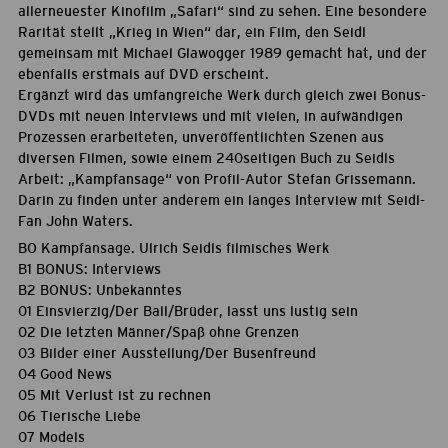
allerneuester Kinofilm „Safari“ sind zu sehen. Eine besondere
Rarität stellt „Krieg in Wien“ dar, ein Film, den Seidl
gemeinsam mit Michael Glawogger 1989 gemacht hat, und der
ebenfalls erstmals auf DVD erscheint.
Ergänzt wird das umfangreiche Werk durch gleich zwei Bonus-
DVDs mit neuen Interviews und mit vielen, in aufwändigen
Prozessen erarbeiteten, unveröffentlichten Szenen aus
diversen Filmen, sowie einem 240seitigen Buch zu Seidls
Arbeit: „Kampfansage“ von Profil-Autor Stefan Grissemann.
Darin zu finden unter anderem ein langes Interview mit Seidl-
Fan John Waters.
BO Kampfansage. Ulrich Seidls filmisches Werk
B1 BONUS: Interviews
B2 BONUS: Unbekanntes
01 Einsvierzig/Der Ball/Brüder, lasst uns lustig sein
02 Die letzten Männer/Spaß ohne Grenzen
03 Bilder einer Ausstellung/Der Busenfreund
04 Good News
05 Mit Verlust ist zu rechnen
06 Tierische Liebe
07 Models